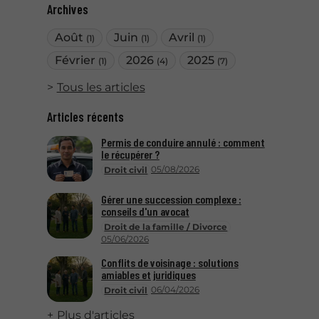
Archives
Août
Juin
Avril
(1)
(1)
(1)
Février
2026
2025
(1)
(4)
(7)
Tous les articles
Articles récents
Permis de conduire annulé : comment
le récupérer ?
05/08/2026
Droit civil
Gérer une succession complexe :
conseils d'un avocat
Droit de la famille / Divorce
05/06/2026
Conflits de voisinage : solutions
amiables et juridiques
06/04/2026
Droit civil
Plus d'articles